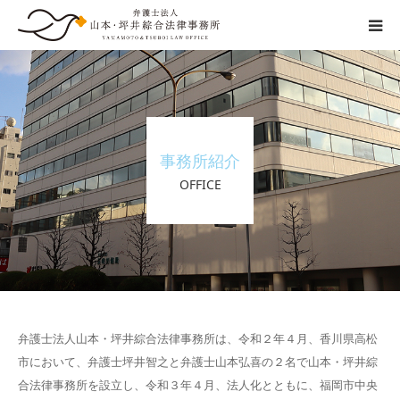
交通事故の流れ
事務所紹介
事務所紹介
弁護士紹介
OFFICE
ご相談の流れ
弁護士費用
その他
弁護士法人山本・坪井綜合法律事務所は、令和２年４月、香川県高松
市において、弁護士坪井智之と弁護士山本弘喜の２名で山本・坪井綜
合法律事務所を設立し、令和３年４月、法人化とともに、福岡市中央