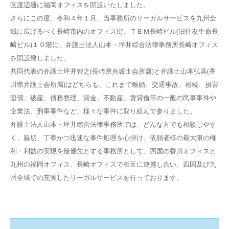
区渡辺通に福岡オフィスを開設いたしました。
さらにこの度、令和４年１月、当事務所のリーガルサービスを九州全
域に広げるべく長崎市内のオフィス街、ＴＢＭ長崎ビル(旧住友生命長
崎ビル)１０階に、弁護士法人山本・坪井綜合法律事務所長崎オフィス
を開設致しました。
共同代表の弁護士坪井智之(長崎県弁護士会所属)と弁護士山本弘喜(香
川県弁護士会所属)はどちらも、これまで離婚、交通事故、相続、損害
賠償、破産、債務整理、貸金、不動産、賃貸借等の一般の民事事件や
企業法、刑事事件など、様々な事件に取り組んで参りました。
弁護士法人山本・坪井綜合法律事務所では、どんな方でも相談しやす
く、親切、丁寧かつ迅速な事件処理を心掛け、依頼者様の最大限の権
利・利益の実現を最優先とする事務所として、四国の香川オフィスと
九州の福岡オフィス、長崎オフィスで相互に連携し合い、四国及び九
州全域での充実したリーガルサービスを行っております。