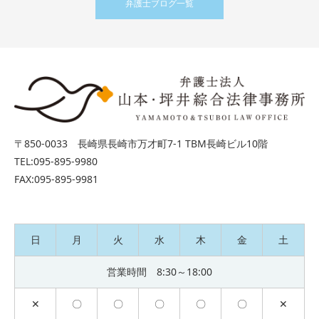
弁護士ブログ一覧
〒850-0033 長崎県長崎市万才町7-1 TBM長崎ビル10階
TEL:095-895-9980
FAX:095-895-9981
日
月
火
水
木
金
土
営業時間 8:30～18:00
✕
〇
〇
〇
〇
〇
✕