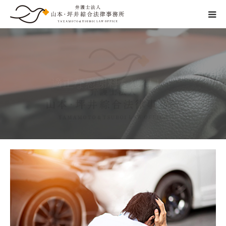
交通事故の流れ
事務所紹介
弁護士費用特約保険に加入している方
は、自己負担金ゼロ！！
弁護士紹介
ご相談の流れ
弁護士費用
その他